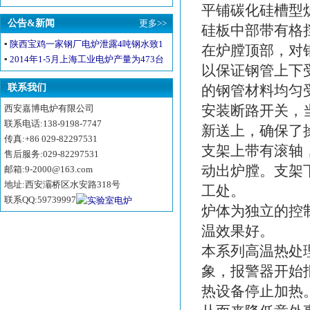
平铺碳化硅槽型
公告&新闻
更多>>
硅板中部带有格
▪
陕西宝鸡一家钢厂电炉泄露4吨钢水致1
在炉膛顶部，对
死1伤
▪
2014年1-5月上海工业电炉产量为473台
以保证钢管上下受
增13.16%
联系我们
的钢管材料均匀
安装断路开关，
西安嘉博电炉有限公司
联系电话:138-9198-7747
新送上，确保了
传真:+86 029-82297531
支架上带有滚轴
售后服务:029-82297531
动出炉膛。支架
邮箱:9-2000@163.com
地址:西安灞桥区水安路318号
工处。
联系QQ:59739997
炉体为独立的控
温效果好。
本系列高温热处
象，报警器开始
热设备停止加热