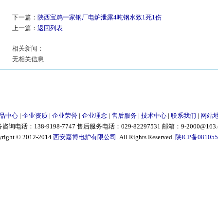
下一篇：
陕西宝鸡一家钢厂电炉泄露4吨钢水致1死1伤
上一篇：
返回列表
相关新闻：
无相关信息
品中心
|
企业资质
|
企业荣誉
|
企业理念
|
售后服务
|
技术中心
|
联系我们
|
网站
咨询电话：138-9198-7747 售后服务电话：029-82297531 邮箱：9-2000@163.
right © 2012-2014
西安嘉博电炉有限公司
. All Rights Reserved.
陕ICP备08105