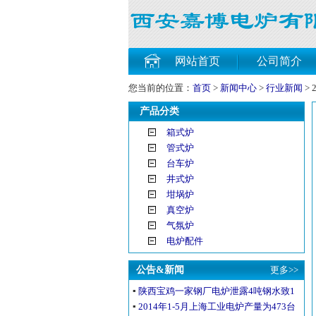
网站首页
公司简介
您当前的位置：
首页
>
新闻中心
>
行业新闻
> 
产品分类
箱式炉
管式炉
台车炉
井式炉
坩埚炉
真空炉
气氛炉
电炉配件
公告&新闻
更多>>
▪
陕西宝鸡一家钢厂电炉泄露4吨钢水致1
死1伤
▪
2014年1-5月上海工业电炉产量为473台