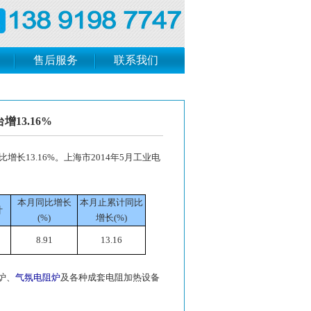
售后服务
联系我们
增13.16%
比增长13.16%。上海市2014年5月工业电
本月同比增长
本月止累计同比
计
(%)
增长(%)
8.91
13.16
炉、
气氛电阻炉
及各种成套电阻加热设备